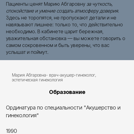
Пациенты ценят Марию Абгаровну
за чуткость,
спокойствие и умение создать атмосферу доверия.
Здесь не торопятся, не пропускают детали и не
навязывают лишнее: только то, что действительно
необходимо. В кабинете царит бережная,
уважительная обстановка — вы можете говорить о
самом сокровенном и быть уверены, что вас
услышат и поймут.
Мария Абгаровна- врач-акушер-гинеколог,
эстетическая гинекология
Образование
Ординатура по специальности "Акушерство и
гинекология"
1990