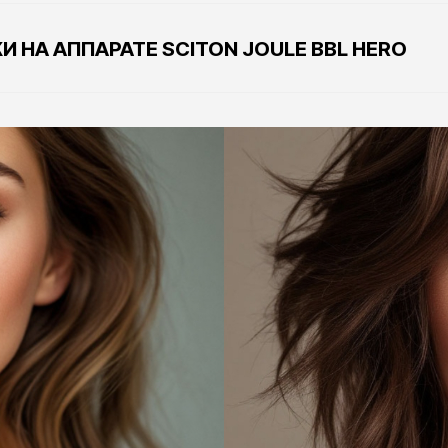
Что п
L?
п
T