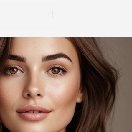
роисходит во время
роцедуры BBL?
Читать