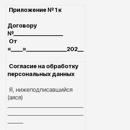
Приложение № 1 к
Договору
№_________________
От
«____»______________202__
Согласие на обработку
персональных данных
Я, нижеподписавшийся
(аяся)
_____________________________
_____________________________
______