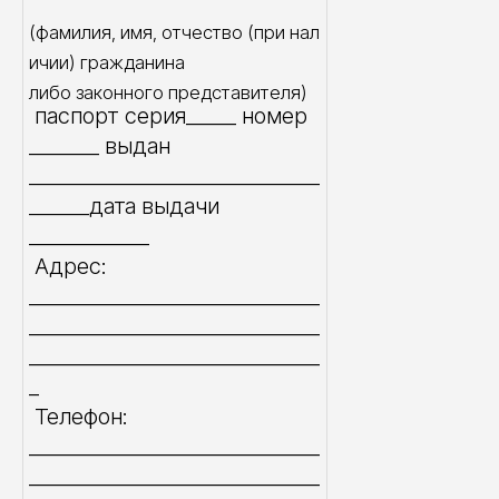
(фамилия, имя, отчество (при нал
ичии) гражданина
либо законного представителя)
паспорт серия_____ номер
_______ выдан
_____________________________
______дата выдачи
____________
Адрес:
_____________________________
_____________________________
_____________________________
_
Телефон:
_____________________________
_____________________________