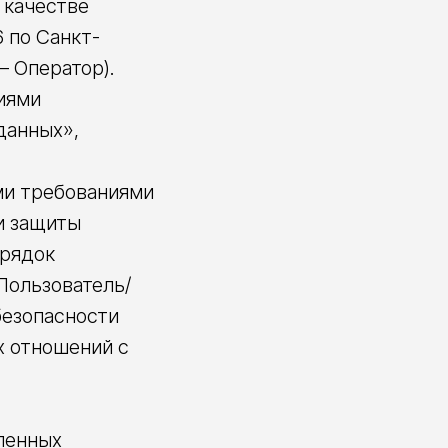
 качестве
 по Санкт-
– Оператор).
ниями
данных»,
ми требованиями
и защиты
орядок
Пользователь/
безопасности
х отношений с
вленных