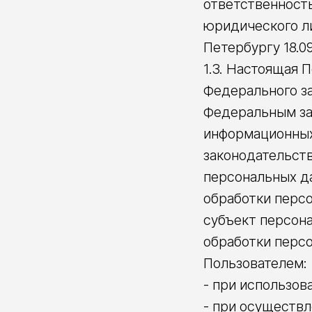
ответственност
юридического л
Петербургу 18.09
1.3. Настоящая 
Федерального за
Федеральным зак
информационных
законодательств
персональных д
обработки персо
субъект персона
обработки перс
Пользователем:
- при использов
- при осуществл