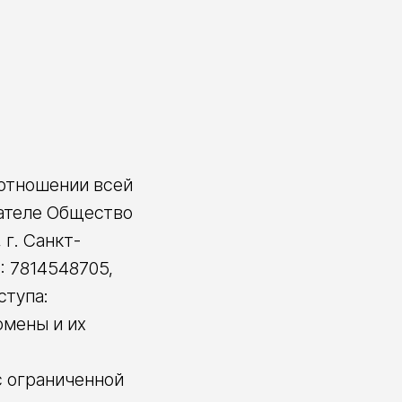
 отношении всей
ателе Общество
г. Санкт-
Н: 7814548705,
ступа:
домены и их
с ограниченной