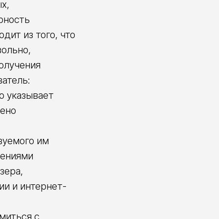
х,
рность
дит из того, что
ольно,
получения
ватель:
но указывает
рено
зуемого им
тениями
зера,
и и интернет-
омиться с