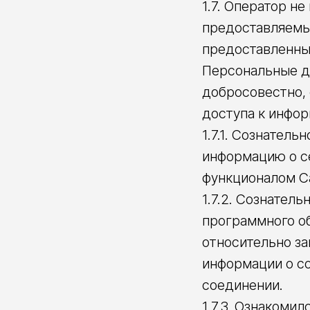
1.7. Оператор н
предоставляемы
предоставленных
Персональные д
добросовестно, 
доступа к инфор
1.7.1. Сознател
информацию о се
функционалом С
1.7.2. Сознател
программного о
относительно за
информации о с
соединении.
1.7.3. Ознакоми