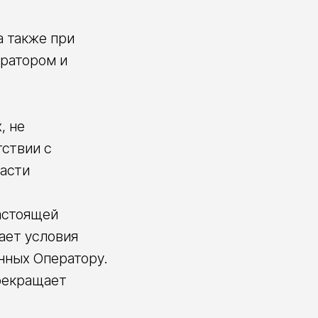
а также при
ератором и
, не
тствии с
асти
настоящей
ает условия
нных Оператору.
прекращает