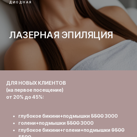
ДИОДНАЯ
ЛАЗЕРНАЯ ЭПИЛЯЦИЯ
ДЛЯ НОВЫХ КЛИЕНТОВ
(на первое посещение)
от 20% до 45%:
глубокое бикини+подмышки
5500
3000
голени+подмышки
5500
3000
глубокое бикини+голени+подмышки
9500
5500