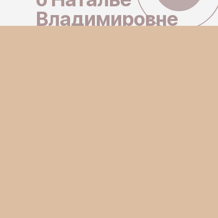
Владимировне
Почитать:
Федорова Наталья
Владимировна
Выбрать дату и время